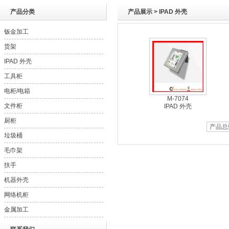
产品分类
产品展示 > IPAD 外壳
钣金加工
- metal fabrication
货架
- metal fabrication (OEM)
IPAD 外壳
工具柜
电柜/电箱
M-7074
文件柜
IPAD 外壳
厨柜
产品总
垃圾桶
毛巾架
扶手
机器外壳
网络机柜
- 147
金属加工