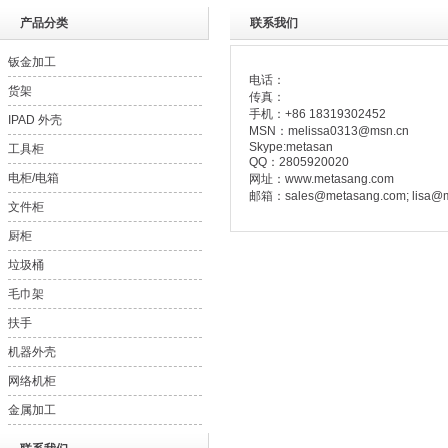
产品分类
联系我们
钣金加工
电话：
- metal fabrication
货架
传真：
手机：+86 18319302452
- metal fabrication (OEM)
IPAD 外壳
MSN：melissa0313@msn.cn
Skype:metasan
工具柜
QQ：2805920020
电柜/电箱
网址：www.metasang.com
邮箱：
s
ales@metasang.com; lisa@
文件柜
厨柜
垃圾桶
毛巾架
扶手
机器外壳
网络机柜
- 147
金属加工