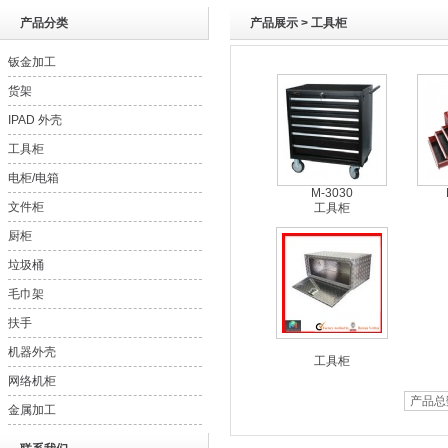
产品分类
产品展示 > 工具柜
钣金加工
- metal fabrication
货架
- metal fabrication (OEM)
IPAD 外壳
工具柜
电柜/电箱
M-3030
文件柜
工具柜
厨柜
垃圾桶
毛巾架
扶手
机器外壳
工具柜
网络机柜
产品总
- 147
金属加工